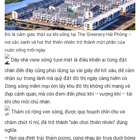
Đó là cảm giác thật sự khi sống tại The Greenery Hải Phòng –
nơi sắc xanh và hơi thở thiên nhiên trở thành một phần của
cuộc sống mỗi ngày.
Dãy nhà view sông tươi mát là điều khiến ai từng đặt
chân đến đây cũng phải dừng lại vài giây để hít sâu, để cảm
nhận sự trong lành mà quỹ đất đô thị ngày càng hiếm có.
Dòng sông mềm mại ôm lấy khu đô thị không chỉ mang vẻ
đẹp cảnh quan, mà còn đem đến phúc khí – vượng khí – tài
khí cho mỗi chủ nhân.
Thảm cỏ rộng ven sông, được quy hoạch chỉn chu và
chăm chút tỉ mỉ, đã trở thành “sân chơi thiên nhiên” đúng
nghĩa:
– Nơi gia đình trải thảm picnic, cùng nhau ăn trưa dưới bóng