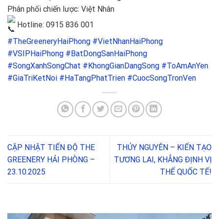
Phân phối chiến lược: Việt Nhân
Hotline: 0915 836 001
#TheGreeneryHaiPhong
#VietNhanHaiPhong
#VSIPHaiPhong
#BatDongSanHaiPhong
#SongXanhSongChat
#KhongGianDangSong
#ToAmAnYen
#GiaTriKetNoi
#HaTangPhatTrien
#CuocSongTronVen
CẬP NHẬT TIẾN ĐỘ THE
THỦY NGUYÊN – KIẾN TẠO
GREENERY HẢI PHÒNG –
TƯƠNG LAI, KHẲNG ĐỊNH VỊ
23.10.2025
THẾ QUỐC TẾ!