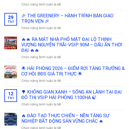
VIỆT
ở
Chức năng bình luận bị tắt
NHÂN
🔥
HẢI
PHÊ
🎉 THE GREENERY – HÀNH TRÌNH BÀN GIAO
29
PHÒNG
DUYỆT
TRỌN VẸN 🎉
Th1
TUYẾN
ở
Chức năng bình luận bị tắt
TẢ
🎉
ĐÊ
THE
🔥🔥 RA MẮT NHÀ PHỐ MẶT ĐẠI LỘ THỊNH
SÔNG
GREENERY
CẤM
VƯỢNG NGUYỄN TRÃI-VSIP 90M – DẤU ẤN THỜI
–
5,6KM
ĐẠI 🔥🔥
HÀNH
–
ở
Chức năng bình luận bị tắt
TRÌNH
LỰC
🔥
BÀN
ĐẨY
🔥
GIAO
🌟 HẢI PHÒNG 2026 – ĐIỂM RƠI TĂNG TRƯỞNG &
HẠ
RA
TRỌN
TẦNG,
CƠ HỘI BĐS GIÁ TRỊ THỰC 🌟
MẮT
VẸN
ĐÒN
ở
Chức năng bình luận bị tắt
NHÀ
🎉
BẨY
🌟
PHỐ
GIÁ
HẢI
🌳 KHÔNG GIAN XANH – SỐNG AN LÀNH TẠI ĐẠI
MẶT
TRỊ
12
PHÒNG
ĐẠI
ĐÔ THỊ VSIP HẢI PHÒNG 1100HA 🍃
NHÀ
Th1
2026
LỘ
PHỐ
ở
Chức năng bình luận bị tắt
–
THỊNH
VSIP
🌳
ĐIỂM
VƯỢNG
KHÔNG
🔥 ĐÀO TẠO THỰC CHIẾN – NỀN TẢNG SỰ
RƠI
NGUYỄN
GIAN
TĂNG
NGHIỆP BẤT ĐỘNG SẢN VỮNG CHẮC 🔥
TRÃI-
XANH
TRƯỞNG
VSIP
ở
Chức năng bình luận bị tắt
–