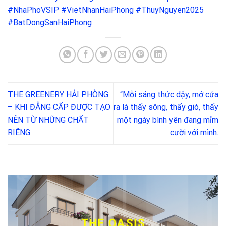
#NhaPhoVSIP
#VietNhanHaiPhong
#ThuyNguyen2025
#BatDongSanHaiPhong
THE GREENERY HẢI PHÒNG
“Mỗi sáng thức dậy, mở cửa
– KHI ĐẲNG CẤP ĐƯỢC TẠO
ra là thấy sông, thấy gió, thấy
NÊN TỪ NHỮNG CHẤT
một ngày bình yên đang mỉm
RIÊNG
cười với mình.
THE OASIS