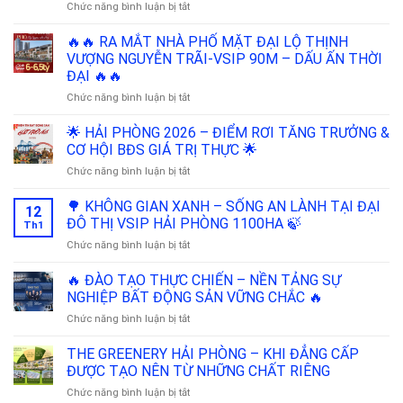
ở
Chức năng bình luận bị tắt
TẢ
🎉
ĐÊ
THE
🔥🔥 RA MẮT NHÀ PHỐ MẶT ĐẠI LỘ THỊNH
SÔNG
GREENERY
CẤM
VƯỢNG NGUYỄN TRÃI-VSIP 90M – DẤU ẤN THỜI
–
5,6KM
ĐẠI 🔥🔥
HÀNH
–
ở
Chức năng bình luận bị tắt
TRÌNH
LỰC
🔥
BÀN
ĐẨY
🔥
GIAO
🌟 HẢI PHÒNG 2026 – ĐIỂM RƠI TĂNG TRƯỞNG &
HẠ
RA
TRỌN
TẦNG,
CƠ HỘI BĐS GIÁ TRỊ THỰC 🌟
MẮT
VẸN
ĐÒN
ở
Chức năng bình luận bị tắt
NHÀ
🎉
BẨY
🌟
PHỐ
GIÁ
HẢI
🌳 KHÔNG GIAN XANH – SỐNG AN LÀNH TẠI ĐẠI
MẶT
TRỊ
12
PHÒNG
ĐẠI
ĐÔ THỊ VSIP HẢI PHÒNG 1100HA 🍃
NHÀ
Th1
2026
LỘ
PHỐ
ở
Chức năng bình luận bị tắt
–
THỊNH
VSIP
🌳
ĐIỂM
VƯỢNG
KHÔNG
🔥 ĐÀO TẠO THỰC CHIẾN – NỀN TẢNG SỰ
RƠI
NGUYỄN
GIAN
TĂNG
NGHIỆP BẤT ĐỘNG SẢN VỮNG CHẮC 🔥
TRÃI-
XANH
TRƯỞNG
VSIP
ở
Chức năng bình luận bị tắt
–
&
90M
🔥
SỐNG
CƠ
–
ĐÀO
THE GREENERY HẢI PHÒNG – KHI ĐẲNG CẤP
AN
HỘI
DẤU
TẠO
LÀNH
ĐƯỢC TẠO NÊN TỪ NHỮNG CHẤT RIÊNG
BĐS
ẤN
THỰC
TẠI
GIÁ
THỜI
ở
Chức năng bình luận bị tắt
CHIẾN
ĐẠI
TRỊ
ĐẠI