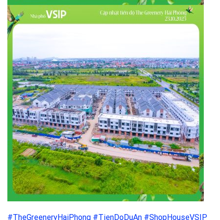
#TheGreeneryHaiPhong
#TienDoDuAn
#ShopHouseVSIP