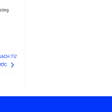
 sóng
 SẠCH TỪ
ƯỚC