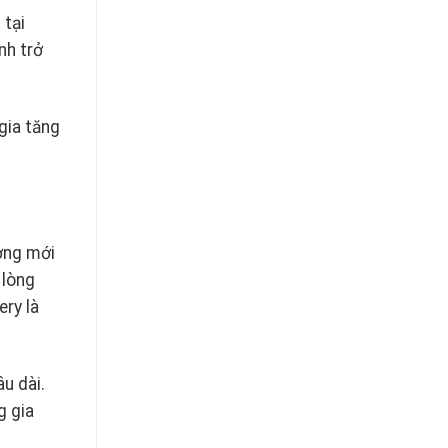
 tại
nh trở
gia tăng
ợng mới
 lòng
ry là
u dài.
g gia