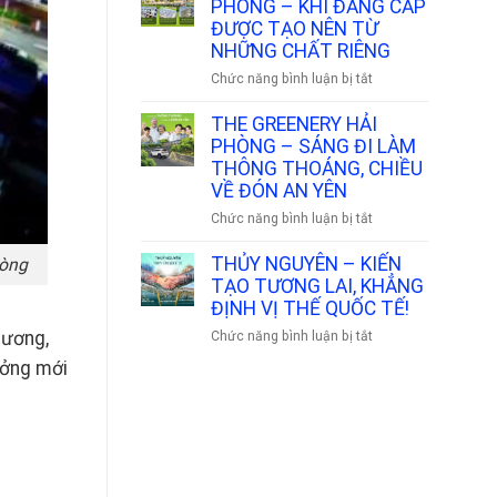
TẠO
PHÒNG – KHI ĐẲNG CẤP
ĐẠI
🌟
THỰC
ĐƯỢC TẠO NÊN TỪ
ĐÔ
CHIẾN
NHỮNG CHẤT RIÊNG
THỊ
–
VSIP
ở
Chức năng bình luận bị tắt
NỀN
HẢI
THE
TẢNG
PHÒNG
GREENERY
THE GREENERY HẢI
SỰ
1100HA
HẢI
PHÒNG – SÁNG ĐI LÀM
NGHIỆP
🍃
PHÒNG
THÔNG THOÁNG, CHIỀU
BẤT
–
VỀ ĐÓN AN YÊN
ĐỘNG
KHI
SẢN
ở
Chức năng bình luận bị tắt
ĐẲNG
VỮNG
THE
CẤP
CHẮC
GREENERY
THỦY NGUYÊN – KIẾN
hòng
ĐƯỢC
🔥
HẢI
TẠO TƯƠNG LAI, KHẲNG
TẠO
PHÒNG
ĐỊNH VỊ THẾ QUỐC TẾ!
NÊN
–
TỪ
Dương,
ở
Chức năng bình luận bị tắt
SÁNG
NHỮNG
THỦY
ưởng mới
ĐI
CHẤT
NGUYÊN
LÀM
RIÊNG
–
THÔNG
KIẾN
THOÁNG,
TẠO
CHIỀU
TƯƠNG
VỀ
LAI,
ĐÓN