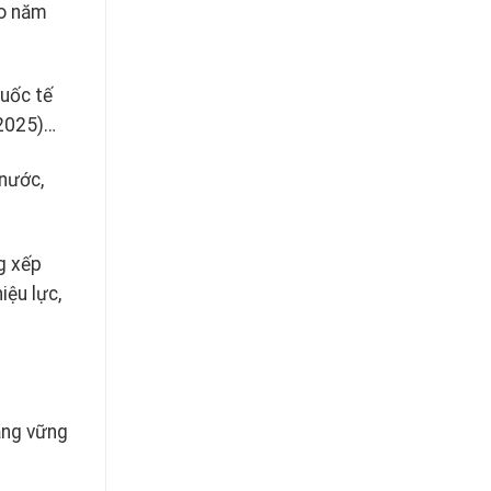
KHẲNG
ào năm
AN
ĐỊNH
YÊN
VỊ
THẾ
QUỐC
quốc tế
TẾ!
-2025)…
 nước,
g xếp
iệu lực,
tảng vững