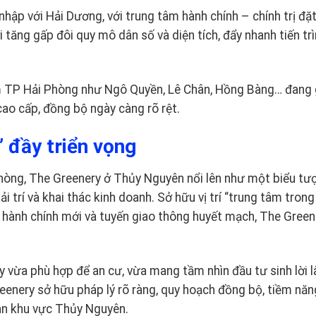
hập với Hải Dương, với trung tâm hành chính – chính trị đặt
tăng gấp đôi quy mô dân số và diện tích, đẩy nhanh tiến trì
âm TP Hải Phòng như Ngô Quyền, Lê Chân, Hồng Bàng… đang 
cao cấp, đồng bộ ngày càng rõ rệt.
 đầy triển vọng
Phòng, The Greenery ở Thủy Nguyên nổi lên như một biểu tư
iải trí và khai thác kinh doanh. Sở hữu vị trí “trung tâm trong
hành chính mới và tuyến giao thông huyết mạch, The Greene
y vừa phù hợp để an cư, vừa mang tầm nhìn đầu tư sinh lời lâ
eenery sở hữu pháp lý rõ ràng, quy hoạch đồng bộ, tiềm năn
oàn khu vực Thủy Nguyên.