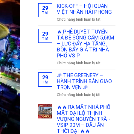
KICK-OFF – HỘI QUÂN
29
VIỆT NHÂN HẢI PHÒNG
Th1
ở
Chức năng bình luận bị tắt
KICK-
OFF
🔥 PHÊ DUYỆT TUYẾN
29
–
TẢ ĐÊ SÔNG CẤM 5,6KM
Th1
HỘI
– LỰC ĐẨY HẠ TẦNG,
QUÂN
ĐÒN BẨY GIÁ TRỊ NHÀ
VIỆT
PHỐ VSIP
NHÂN
ở
Chức năng bình luận bị tắt
HẢI
🔥
PHÒNG
PHÊ
🎉 THE GREENERY –
29
DUYỆT
HÀNH TRÌNH BÀN GIAO
Th1
TUYẾN
TRỌN VẸN 🎉
TẢ
ở
Chức năng bình luận bị tắt
ĐÊ
🎉
SÔNG
THE
🔥🔥 RA MẮT NHÀ PHỐ
CẤM
GREENERY
MẶT ĐẠI LỘ THỊNH
5,6KM
–
VƯỢNG NGUYỄN TRÃI-
–
HÀNH
VSIP 90M – DẤU ẤN
LỰC
TRÌNH
THỜI ĐẠI 🔥🔥
ĐẨY