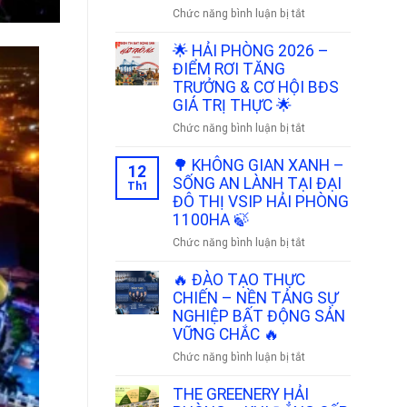
BÀN
HẠ
ở
Chức năng bình luận bị tắt
GIAO
TẦNG,
🔥
TRỌN
ĐÒN
🔥
🌟 HẢI PHÒNG 2026 –
VẸN
BẨY
RA
ĐIỂM RƠI TĂNG
🎉
GIÁ
MẮT
TRƯỞNG & CƠ HỘI BĐS
TRỊ
NHÀ
GIÁ TRỊ THỰC 🌟
NHÀ
PHỐ
ở
Chức năng bình luận bị tắt
PHỐ
MẶT
🌟
VSIP
ĐẠI
HẢI
🌳 KHÔNG GIAN XANH –
LỘ
12
PHÒNG
SỐNG AN LÀNH TẠI ĐẠI
THỊNH
Th1
2026
ĐÔ THỊ VSIP HẢI PHÒNG
VƯỢNG
–
1100HA 🍃
NGUYỄN
ĐIỂM
TRÃI-
ở
Chức năng bình luận bị tắt
RƠI
VSIP
🌳
TĂNG
90M
KHÔNG
🔥 ĐÀO TẠO THỰC
TRƯỞNG
–
GIAN
CHIẾN – NỀN TẢNG SỰ
&
DẤU
XANH
NGHIỆP BẤT ĐỘNG SẢN
CƠ
ẤN
–
VỮNG CHẮC 🔥
HỘI
THỜI
SỐNG
BĐS
ở
Chức năng bình luận bị tắt
ĐẠI
AN
GIÁ
🔥
🔥
LÀNH
TRỊ
ĐÀO
THE GREENERY HẢI
🔥
TẠI
THỰC