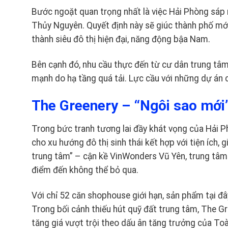
Bước ngoặt quan trọng nhất là việc Hải Phòng sáp n
Thủy Nguyên. Quyết định này sẽ giúc thành phố mới 
thành siêu đô thị hiện đại, năng động bậa Nam.
Bên cạnh đó, nhu cầu thực đến từ cư dân trung t
mạnh do hạ tầng quá tải. Lực cầu với những dự án 
The Greenery – “Ngôi sao mới”
Trong bức tranh tương lai đầy khát vọng của Hải 
cho xu hướng đô thị sinh thái kết hợp với tiện ích, g
trung tâm” – cận kề VinWonders Vũ Yên, trung tâm 
điểm đến không thể bỏ qua.
Với chỉ 52 căn shophouse giới hạn, sản phẩm tại đâ
Trong bối cảnh thiếu hút quỹ đất trung tâm, The Gr
tăng giá vượt trội theo dấu ân tăng trưởng của T