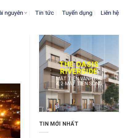
ài nguyên
Tin tức
Tuyển dụng
Liên hệ
THE OASIS
RIVERSIDE
MẶT TIỀN VÀNH ĐAI
4, 2 MẶT TIỀN SÔNG
TIN MỚI NHẤT