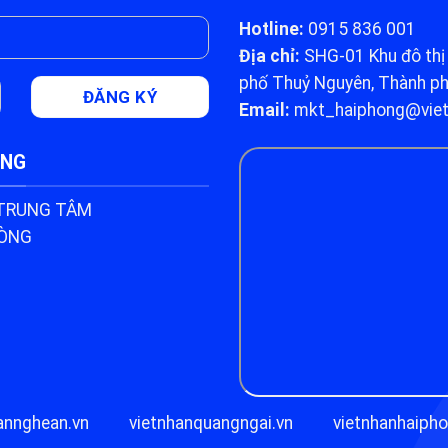
Hotline:
0915 836 001
Địa chỉ:
SHG-01 Khu đô thị 
phố Thuỷ Nguyên, Thành p
Email:
mkt_haiphong@viet
ÒNG
 TRUNG TÂM
HÒNG
annghean.vn
vietnhanquangngai.vn
vietnhanhaipho