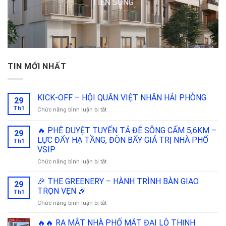
TIỀN SÔNG
TIN MỚI NHẤT
KICK-OFF – HỘI QUÂN VIỆT NHÂN HẢI PHÒNG
29
Th1
ở
Chức năng bình luận bị tắt
KICK-
OFF
🔥 PHÊ DUYỆT TUYẾN TẢ ĐÊ SÔNG CẤM 5,6KM –
29
–
LỰC ĐẨY HẠ TẦNG, ĐÒN BẨY GIÁ TRỊ NHÀ PHỐ
Th1
HỘI
VSIP
QUÂN
VIỆT
ở
Chức năng bình luận bị tắt
NHÂN
🔥
HẢI
PHÊ
🎉 THE GREENERY – HÀNH TRÌNH BÀN GIAO
29
PHÒNG
DUYỆT
TRỌN VẸN 🎉
Th1
TUYẾN
ở
Chức năng bình luận bị tắt
TẢ
🎉
ĐÊ
THE
🔥🔥 RA MẮT NHÀ PHỐ MẶT ĐẠI LỘ THỊNH
SÔNG