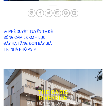
🔥 PHÊ DUYỆT TUYẾN TẢ ĐÊ
SÔNG CẤM 5,6KM – LỰC
ĐẨY HẠ TẦNG, ĐÒN BẨY GIÁ
TRỊ NHÀ PHỐ VSIP
THE OASIS
RIVERSIDE
MẶT TIỀN VÀNH ĐAI 4, 2 MẶT