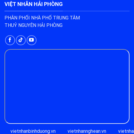
VIỆT NHÂN HẢI PHÒNG
PHÂN PHỐI NHÀ PHỐ TRUNG TÂM
THUỶ NGUYÊN HẢI PHÒNG
vietnhanbinhduong.vn
vietnhannghean.vn
vietnha