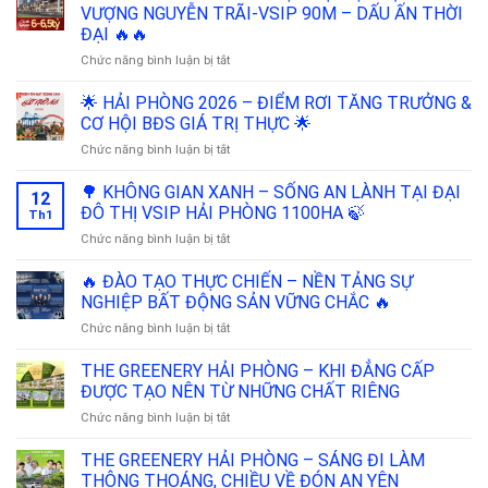
GREENERY
CẤM
VƯỢNG NGUYỄN TRÃI-VSIP 90M – DẤU ẤN THỜI
–
5,6KM
ĐẠI 🔥🔥
HÀNH
–
ở
Chức năng bình luận bị tắt
TRÌNH
LỰC
🔥
BÀN
ĐẨY
🔥
GIAO
🌟 HẢI PHÒNG 2026 – ĐIỂM RƠI TĂNG TRƯỞNG &
HẠ
RA
TRỌN
TẦNG,
CƠ HỘI BĐS GIÁ TRỊ THỰC 🌟
MẮT
VẸN
ĐÒN
ở
Chức năng bình luận bị tắt
NHÀ
🎉
BẨY
🌟
PHỐ
GIÁ
HẢI
🌳 KHÔNG GIAN XANH – SỐNG AN LÀNH TẠI ĐẠI
MẶT
TRỊ
12
PHÒNG
ĐẠI
ĐÔ THỊ VSIP HẢI PHÒNG 1100HA 🍃
NHÀ
Th1
2026
LỘ
PHỐ
ở
Chức năng bình luận bị tắt
–
THỊNH
VSIP
🌳
ĐIỂM
VƯỢNG
KHÔNG
🔥 ĐÀO TẠO THỰC CHIẾN – NỀN TẢNG SỰ
RƠI
NGUYỄN
GIAN
TĂNG
NGHIỆP BẤT ĐỘNG SẢN VỮNG CHẮC 🔥
TRÃI-
XANH
TRƯỞNG
VSIP
ở
Chức năng bình luận bị tắt
–
&
90M
🔥
SỐNG
CƠ
–
ĐÀO
THE GREENERY HẢI PHÒNG – KHI ĐẲNG CẤP
AN
HỘI
DẤU
TẠO
LÀNH
ĐƯỢC TẠO NÊN TỪ NHỮNG CHẤT RIÊNG
BĐS
ẤN
THỰC
TẠI
GIÁ
THỜI
ở
Chức năng bình luận bị tắt
CHIẾN
ĐẠI
TRỊ
ĐẠI
THE
–
ĐÔ
THỰC
🔥
GREENERY
THE GREENERY HẢI PHÒNG – SÁNG ĐI LÀM
NỀN
THỊ
🌟
🔥
HẢI
TẢNG
THÔNG THOÁNG, CHIỀU VỀ ĐÓN AN YÊN
VSIP