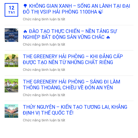
GIÁ
HẢI
🌳 KHÔNG GIAN XANH – SỐNG AN LÀNH TẠI ĐẠI
MẶT
TRỊ
12
PHÒNG
ĐẠI
ĐÔ THỊ VSIP HẢI PHÒNG 1100HA 🍃
NHÀ
Th1
2026
LỘ
PHỐ
ở
Chức năng bình luận bị tắt
–
THỊNH
VSIP
🌳
ĐIỂM
VƯỢNG
KHÔNG
🔥 ĐÀO TẠO THỰC CHIẾN – NỀN TẢNG SỰ
RƠI
NGUYỄN
GIAN
TĂNG
NGHIỆP BẤT ĐỘNG SẢN VỮNG CHẮC 🔥
TRÃI-
XANH
TRƯỞNG
VSIP
ở
Chức năng bình luận bị tắt
–
&
90M
🔥
SỐNG
CƠ
–
ĐÀO
THE GREENERY HẢI PHÒNG – KHI ĐẲNG CẤP
AN
HỘI
DẤU
TẠO
LÀNH
ĐƯỢC TẠO NÊN TỪ NHỮNG CHẤT RIÊNG
BĐS
ẤN
THỰC
TẠI
GIÁ
THỜI
ở
Chức năng bình luận bị tắt
CHIẾN
ĐẠI
TRỊ
ĐẠI
THE
–
ĐÔ
THỰC
🔥
GREENERY
THE GREENERY HẢI PHÒNG – SÁNG ĐI LÀM
NỀN
THỊ
🌟
🔥
HẢI
TẢNG
THÔNG THOÁNG, CHIỀU VỀ ĐÓN AN YÊN
VSIP
PHÒNG
SỰ
HẢI
ở
Chức năng bình luận bị tắt
–
NGHIỆP
PHÒNG
THE
KHI
BẤT
1100HA
GREENERY
THỦY NGUYÊN – KIẾN TẠO TƯƠNG LAI, KHẲNG
ĐẲNG
ĐỘNG
🍃
HẢI
CẤP
ĐỊNH VỊ THẾ QUỐC TẾ!
SẢN
PHÒNG
ĐƯỢC
VỮNG
ở
Chức năng bình luận bị tắt
–
TẠO
CHẮC
THỦY
SÁNG
NÊN
🔥
NGUYÊN
ĐI
TỪ
–
LÀM
NHỮNG