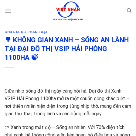
Skip
to
content
CHƯA ĐƯỢC PHÂN LOẠI
🌳 KHÔNG GIAN XANH – SỐNG AN LÀNH
TẠI ĐẠI ĐÔ THỊ VSIP HẢI PHÒNG
1100HA 🍃
Giữa nhịp sống đô thị ngày càng hối hả, Đại đô thị Xanh
VSIP Hải Phòng 1100ha mở ra một chuẩn sống khác biệt –
nơi thiên nhiên hiện diện trong từng nhịp thở, mang đến cảm
giác thư thái, trong lành và cân bằng mỗi ngày.
🌱 Xanh trong mật độ – Sống an nhiên: Với 70% diện tích
phủ xanh, hệ thống công viên liên hoàn, hồ điều hòa và sông