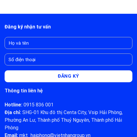
KIẾN
THÔNG
CHẤT
TẠO
THOÁNG,
RIÊNG
TƯƠNG
CHIỀU
LAI,
VỀ
KHẲNG
ĐÓN
Đăng ký nhận tư vấn
ĐỊNH
AN
VỊ
YÊN
THẾ
QUỐC
TẾ!
Thông tin liên hệ
Hotline:
0915 836 001
Địa chỉ:
SHG-01 Khu đô thị Centa City, Vsip Hải Phòng,
Phường An Lư, Thành phố Thuỷ Nguyên, Thành phố Hải
Phòng
Email:
mkt_haiphong@vietnhangroup.vn