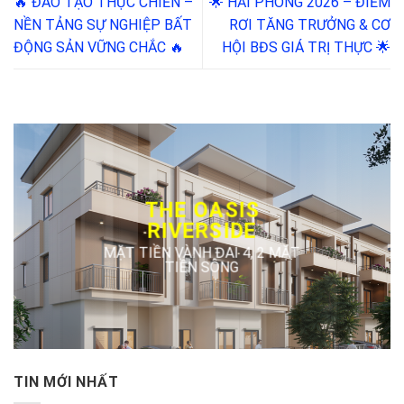
🔥 ĐÀO TẠO THỰC CHIẾN –
🌟 HẢI PHÒNG 2026 – ĐIỂM
NỀN TẢNG SỰ NGHIỆP BẤT
RƠI TĂNG TRƯỞNG & CƠ
ĐỘNG SẢN VỮNG CHẮC 🔥
HỘI BĐS GIÁ TRỊ THỰC 🌟
THE OASIS
RIVERSIDE
MẶT TIỀN VÀNH ĐAI 4, 2 MẶT
TIỀN SÔNG
TIN MỚI NHẤT