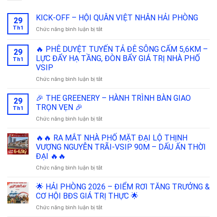
KICK-OFF – HỘI QUÂN VIỆT NHÂN HẢI PHÒNG
29
Th1
ở
Chức năng bình luận bị tắt
KICK-
OFF
🔥 PHÊ DUYỆT TUYẾN TẢ ĐÊ SÔNG CẤM 5,6KM –
29
–
LỰC ĐẨY HẠ TẦNG, ĐÒN BẨY GIÁ TRỊ NHÀ PHỐ
Th1
HỘI
VSIP
QUÂN
VIỆT
ở
Chức năng bình luận bị tắt
NHÂN
🔥
HẢI
PHÊ
🎉 THE GREENERY – HÀNH TRÌNH BÀN GIAO
29
PHÒNG
DUYỆT
TRỌN VẸN 🎉
Th1
TUYẾN
ở
Chức năng bình luận bị tắt
TẢ
🎉
ĐÊ
THE
🔥🔥 RA MẮT NHÀ PHỐ MẶT ĐẠI LỘ THỊNH
SÔNG
GREENERY
CẤM
VƯỢNG NGUYỄN TRÃI-VSIP 90M – DẤU ẤN THỜI
–
5,6KM
ĐẠI 🔥🔥
HÀNH
–
ở
Chức năng bình luận bị tắt
TRÌNH
LỰC
🔥
BÀN
ĐẨY
🔥
GIAO
🌟 HẢI PHÒNG 2026 – ĐIỂM RƠI TĂNG TRƯỞNG &
HẠ
RA
TRỌN
TẦNG,
CƠ HỘI BĐS GIÁ TRỊ THỰC 🌟
MẮT
VẸN
ĐÒN
ở
Chức năng bình luận bị tắt
NHÀ
🎉
BẨY
🌟
PHỐ