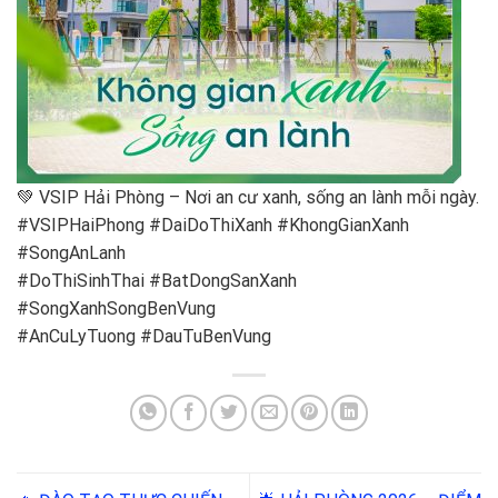
💚 VSIP Hải Phòng – Nơi an cư xanh, sống an lành mỗi ngày.
#VSIPHaiPhong #DaiDoThiXanh #KhongGianXanh
#SongAnLanh
#DoThiSinhThai #BatDongSanXanh
#SongXanhSongBenVung
#AnCuLyTuong #DauTuBenVung